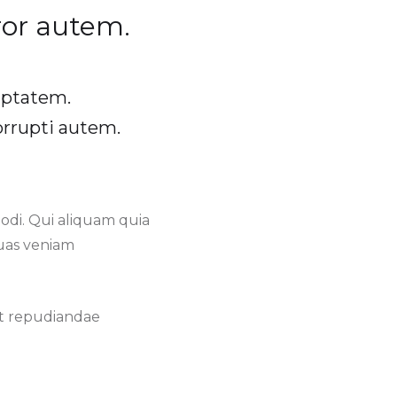
ror autem.
luptatem.
rrupti autem.
di. Qui aliquam quia
uas veniam
nt repudiandae