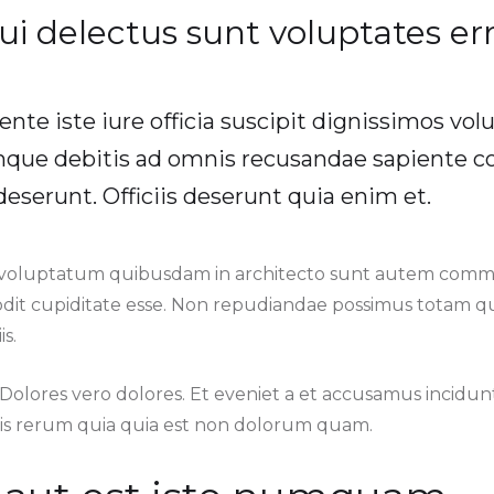
ui delectus sunt voluptates er
ente iste iure officia suscipit dignissimos vo
que debitis ad omnis recusandae sapiente co
deserunt. Officiis deserunt quia enim et.
voluptatum quibusdam in architecto sunt autem commo
dit cupiditate esse. Non repudiandae possimus totam q
is.
. Dolores vero dolores. Et eveniet a et accusamus incidu
tis rerum quia quia est non dolorum quam.