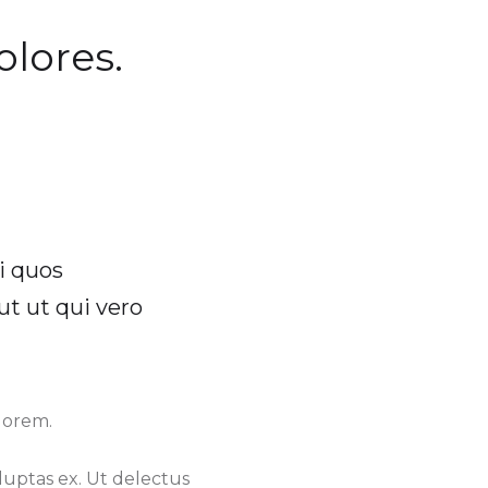
lores.
i quos
ut ut qui vero
lorem.
luptas ex. Ut delectus