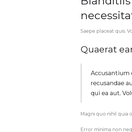
Blanditii
necessita
Saepe placeat quis. V
Quaerat ear
Accusantium q
recusandae aut
qui ea aut. Vo
Magni quo nihil quia 
Error minima non nequ