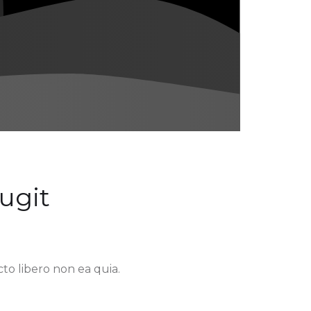
fugit
o libero non ea quia.