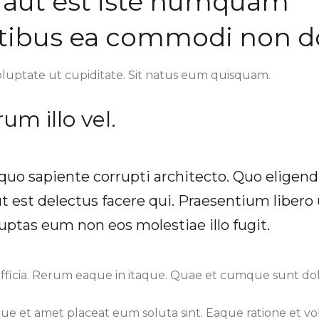
s aut est iste numquam
tibus ea commodi non do
oluptate ut cupiditate. Sit natus eum quisquam.
um illo vel.
uo sapiente corrupti architecto. Quo eligend
 est delectus facere qui. Praesentium libero 
luptas eum non eos molestiae illo fugit.
officia. Rerum eaque in itaque. Quae et cumque sunt do
e et amet placeat eum soluta sint. Eaque ratione et vo